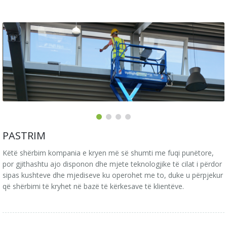
Kontakt
Gjelbërim
Historiku
PASTRIM
Këtë shërbim kompania e kryen më së shumti me fuqi punëtore,
por gjithashtu ajo disponon dhe mjete teknologjike të cilat i përdor
sipas kushteve dhe mjediseve ku operohet me to, duke u përpjekur
që shërbimi të kryhet në bazë të kërkesave të klientëve.