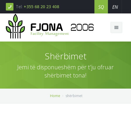
Tel:
+355 68 20 23 408
SQ
EN
Shërbimet
Jemi të disponueshëm për t'ju ofruar
Home
shërbimet tona!
Shërbimet
Home
shërbimet
Rreth nesh
Pastrim
Çertifikime
Menaxhim
Klientët
Blog
Rrjete utilitare
Portofolio