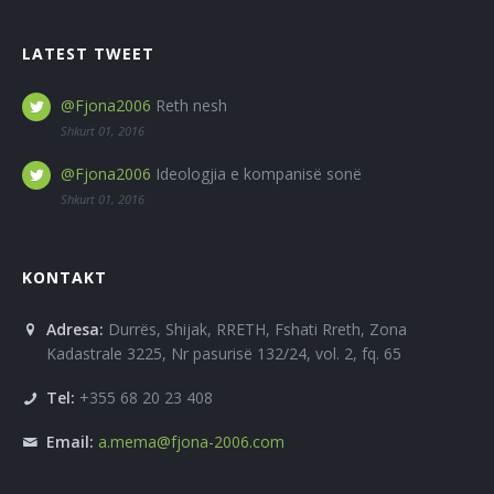
LATEST TWEET
@Fjona2006
Reth nesh
Shkurt 01, 2016
@Fjona2006
Ideologjia e kompanisë sonë
Shkurt 01, 2016
KONTAKT
Adresa:
Durrës, Shijak, RRETH, Fshati Rreth, Zona
Kadastrale 3225, Nr pasurisë 132/24, vol. 2, fq. 65
Tel:
+355 68 20 23 408
Email:
a.mema@fjona-2006.com